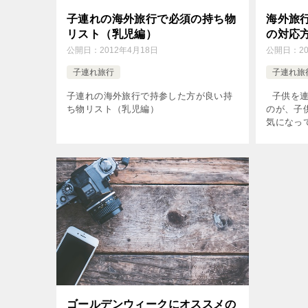
子連れの海外旅行で必須の持ち物
海外旅
リスト（乳児編）
の対応
公開日：
2012年4月18日
公開日：
2
子連れ旅行
子連れ旅
子連れの海外旅行で持参した方が良い持
子供を連
ち物リスト（乳児編）
のが、子
気になっ
いかと不
地の言葉
でない場合
ゴールデンウィークにオススメの