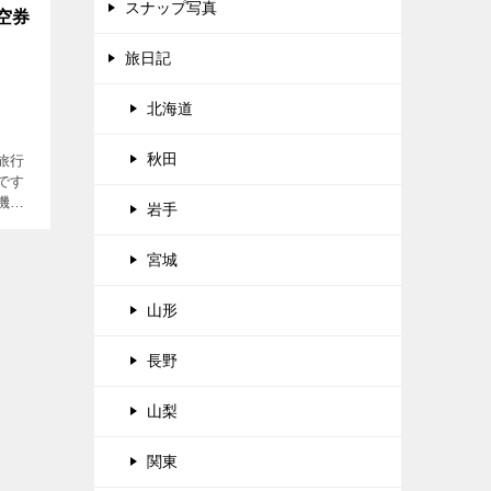
スナップ写真
空券
旅日記
北海道
秋田
旅行
です
機を
岩手
はっき
本の
宮城
か
山形
長野
山梨
関東