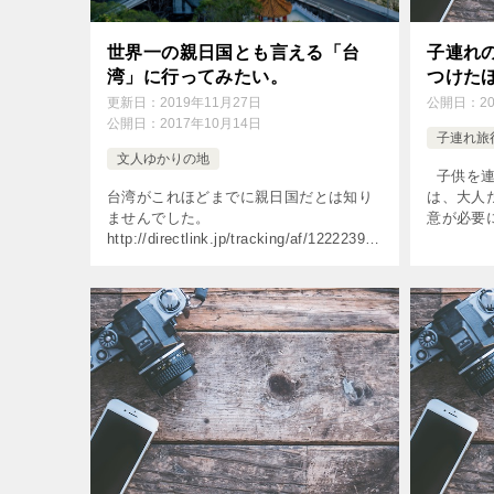
世界一の親日国とも言える「台
子連れ
湾」に行ってみたい。
つけた
更新日：
2019年11月27日
公開日：
2
公開日：
2017年10月14日
子連れ旅
文人ゆかりの地
子供を連
台湾がこれほどまでに親日国だとは知り
は、大人
ませんでした。
意が必要
http://directlink.jp/tracking/af/1222239/t
どはもち
kXIegel/ あの東日本大震災の時に、２億
どもに対
５千万ドルを上回る 世界最高額の義援金
ます。
[…]