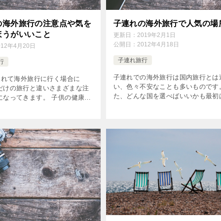
の海外旅行の注意点や気を
子連れの海外旅行で人気の場
ほうがいいこと
更新日：
2019年2月1日
公開日：
2012年4月18日
012年4月20日
子連れ旅行
行
子連れでの海外旅行は国内旅行とは
れて海外旅行に行く場合に
い、色々不安なことも多いものです
だけの旅行と違いさまざまな注
た、どんな国を選べばいいかも最初
になってきます。 子供の健康な
うことでしょう。 そこで子連れの
ろんですが、日本と海外では子
行先を決める時のポイントをまとめ
する常識にも大きな違いがあり
ました。