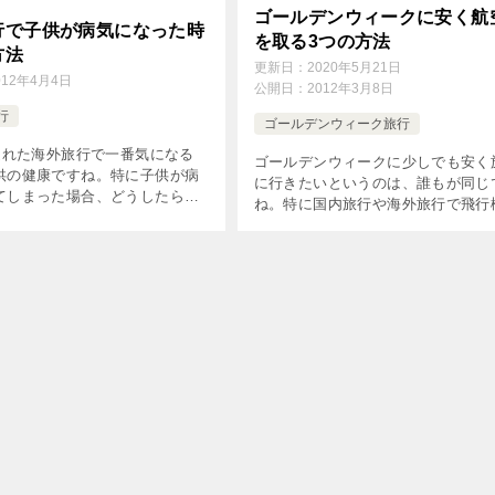
ゴールデンウィークに安く航
行で子供が病気になった時
を取る3つの方法
方法
更新日：
2020年5月21日
012年4月4日
公開日：
2012年3月8日
行
ゴールデンウィーク旅行
れた海外旅行で一番気になる
ゴールデンウィークに少しでも安く
供の健康ですね。特に子供が病
に行きたいというのは、誰もが同じ
てしまった場合、どうしたらよ
ね。特に国内旅行や海外旅行で飛行
安に思う人は多いはずです。 現
利用する場合は、なおさらです。 
が話せれば良いのですが、そう
り言って、ゴールデンウィークは日
はその不安はもっ […]
航空会社にとっては書き入れ時です
ら、 […]