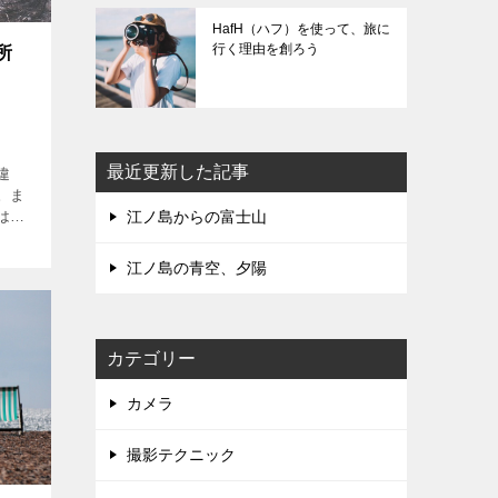
HafH（ハフ）を使って、旅に
行く理由を創ろう
所
最近更新した記事
違
。ま
江ノ島からの富士山
は迷
海外旅
てみ
江ノ島の青空、夕陽
カテゴリー
カメラ
撮影テクニック