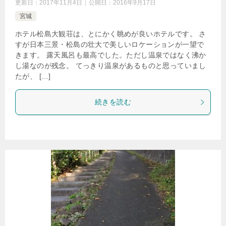
更新日：
2017年11月4日
公開日：
2016年9月17日
宮城
ホテル松島大観荘は、とにかく眺めが良いホテルです。 さ
すが日本三景・松島の壮大で美しいロケーションが一望で
きます。 露天風呂も最高でした。ただし温泉ではなく沸か
し湯なのが残念。 てっきり温泉があるものと思っていまし
たが、 […]
続きを読む