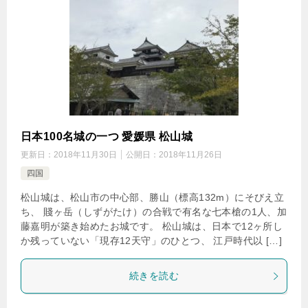
日本100名城の一つ 愛媛県 松山城
更新日：
2018年11月30日
公開日：
2018年11月26日
四国
松山城は、松山市の中心部、勝山（標高132m）にそびえ立
ち、 賤ヶ岳（しずがたけ）の合戦で有名な七本槍の1人、加
藤嘉明が築き始めたお城です。 松山城は、日本で12ヶ所し
か残っていない「現存12天守」のひとつ、 江戸時代以 […]
続きを読む