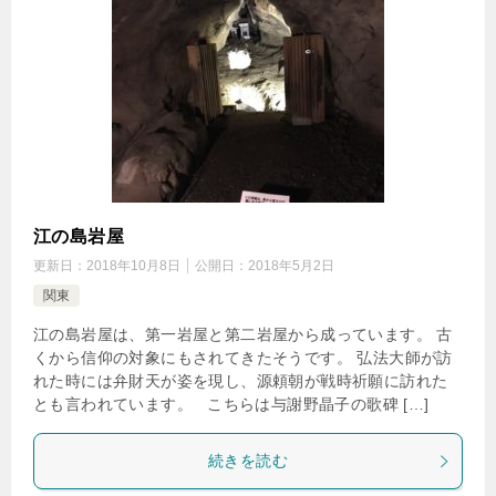
江の島岩屋
更新日：
2018年10月8日
公開日：
2018年5月2日
関東
江の島岩屋は、第一岩屋と第二岩屋から成っています。 古
くから信仰の対象にもされてきたそうです。 弘法大師が訪
れた時には弁財天が姿を現し、源頼朝が戦時祈願に訪れた
とも言われています。 こちらは与謝野晶子の歌碑 […]
続きを読む