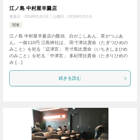
江ノ島 中村屋羊羹店
更新日：
2018年5月2日
公開日：
2018年5月1日
関東
江ノ島 中村屋羊羹店の饅頭、白がこしあん、茶がつぶあ
ん。一個110円 江島神社は、 田寸津比賣命（たぎつひめの
みこと）を祀る「辺津宮」 市寸島比賣命（いちきしまひめ
のみこと）を祀る「中津宮」 多紀理比賣命（たぎりひめの
み […]
続きを読む