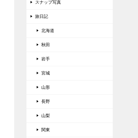
スナップ写真
旅日記
北海道
秋田
岩手
宮城
山形
長野
山梨
関東