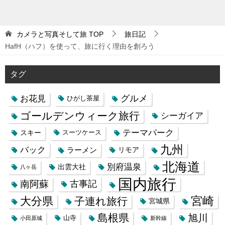
カメラと写真そして旅
TOP
旅日記
HafH（ハフ）を使って、旅に行く理由を創ろう
タグ
お花見
グルメ
ひがし茶屋
ゴールデンウィーク旅行
シーガイア
テーマパーク
スキー
スーツケース
九州
バック
ラーメン
リモア
北海道
別府温泉
出雲大社
八ヶ岳
国内旅行
南阿蘇
古事記
大分県
宮崎
子連れ旅行
宮城県
島根県
旭川
山寺
小田原城
新幹線