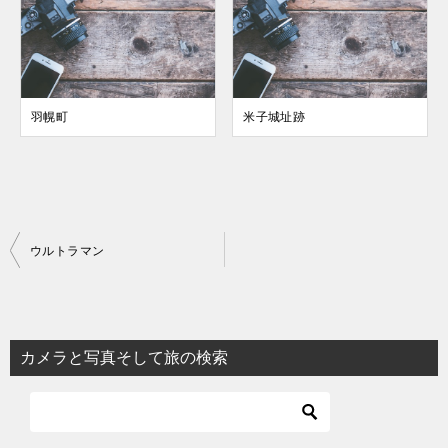
羽幌町
米子城址跡
投
ウルトラマン
稿
ナ
ビ
カメラと写真そして旅の検索
ゲ
ー
シ