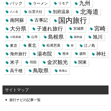
九州
バック
ラーメン
リモア
北海道
別府温泉
出雲大社
八ヶ岳
国内旅行
南阿蘇
古事記
大分県
宮崎
子連れ旅行
宮城県
島根県
旭川
山寺
小田原城
新幹線
東北
東京
松尾芭蕉
江ノ島
桜
湯布院
神社
海外旅行
熊本
盛岡
金沢観光
米子
関東
羽田
鳥取県
高千穂
鳥海山
サイトマップ
旅行ナビの記事一覧