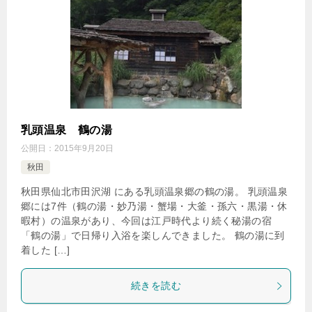
乳頭温泉 鶴の湯
公開日：
2015年9月20日
秋田
秋田県仙北市田沢湖 にある乳頭温泉郷の鶴の湯。 乳頭温泉
郷には7件（鶴の湯・妙乃湯・蟹場・大釜・孫六・黒湯・休
暇村）の温泉があり、今回は江戸時代より続く秘湯の宿
「鶴の湯」で日帰り入浴を楽しんできました。 鶴の湯に到
着した […]
続きを読む