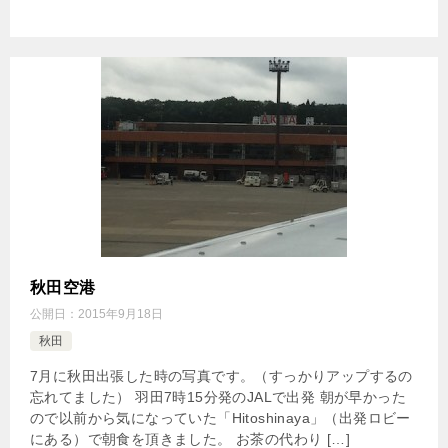
秋田空港
公開日：
2015年9月18日
秋田
7月に秋田出張した時の写真です。（すっかりアップするの
忘れてました） 羽田7時15分発のJALで出発 朝が早かった
ので以前から気になっていた「Hitoshinaya」（出発ロビー
にある）で朝食を頂きました。 お茶の代わり […]