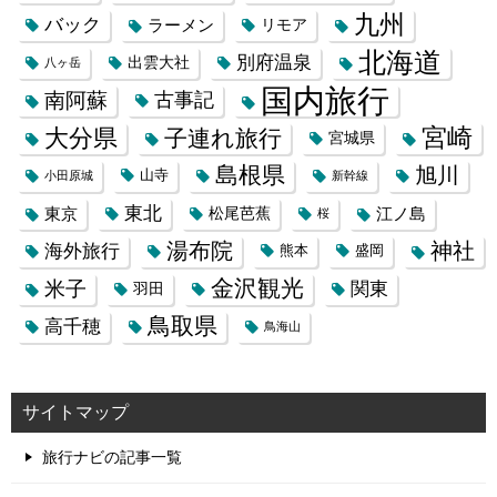
九州
バック
ラーメン
リモア
北海道
別府温泉
出雲大社
八ヶ岳
国内旅行
南阿蘇
古事記
大分県
宮崎
子連れ旅行
宮城県
島根県
旭川
山寺
小田原城
新幹線
東北
東京
松尾芭蕉
江ノ島
桜
湯布院
神社
海外旅行
熊本
盛岡
金沢観光
米子
関東
羽田
鳥取県
高千穂
鳥海山
サイトマップ
旅行ナビの記事一覧