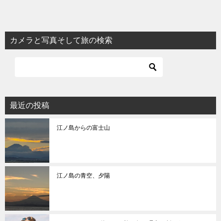
稿
ナ
ビ
カメラと写真そして旅の検索
ゲ
ー
シ
ョ
最近の投稿
ン
江ノ島からの富士山
江ノ島の青空、夕陽