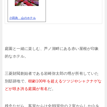
小田急 山のホテル
庭園と一緒に楽しむ、芦ノ湖畔にある赤い屋根が印象
的なホテル。
三菱財閥創始者である岩崎弥太郎の甥が所有していた
別邸跡地で、
樹齢100年を超えるツツジやシャクナゲな
どが咲き誇る庭園が有名
だ。
残念ながら、客室からは全89室中の２室からしか山を