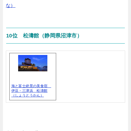
な）
10位 松濤館（静岡県沼津市）
海と富士絶景の美食宿
伊豆・三津浜 松濤館
（しょうとうかん）