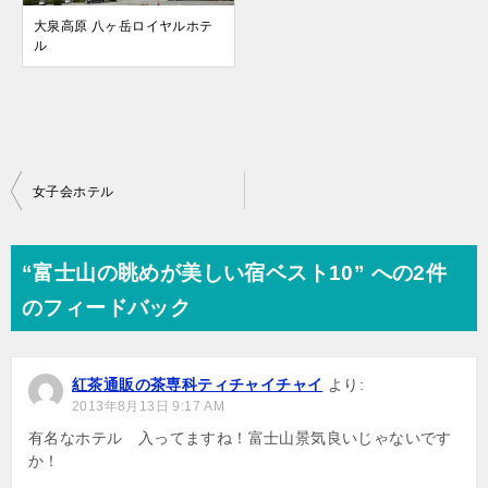
大泉高原 八ヶ岳ロイヤルホテ
ル
投
女子会ホテル
稿
ナ
“富士山の眺めが美しい宿ベスト10” への2件
ビ
のフィードバック
ゲ
ー
紅茶通販の茶専科ティチャイチャイ
より:
シ
2013年8月13日 9:17 AM
ョ
有名なホテル 入ってますね！富士山景気良いじゃないです
か！
ン