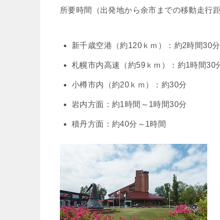
所要時間（出発地から余市までの移動走行
新千歳空港（約120ｋｍ）：約2時間30
札幌市内高速（約59ｋｍ）：約1時間30
小樽市内（約20ｋｍ）：約30分
岩内方面：約1時間～1時間30分
積丹方面：約40分～1時間