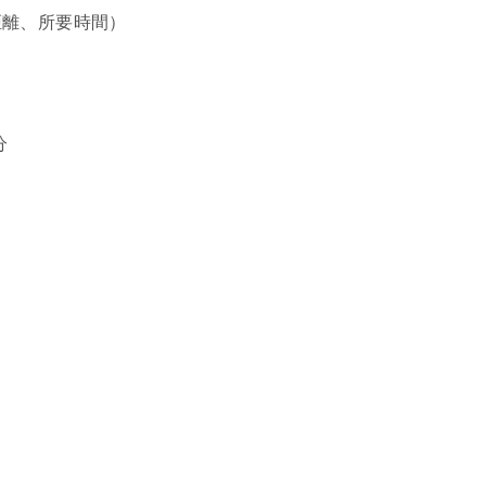
距離、所要時間）
分
分