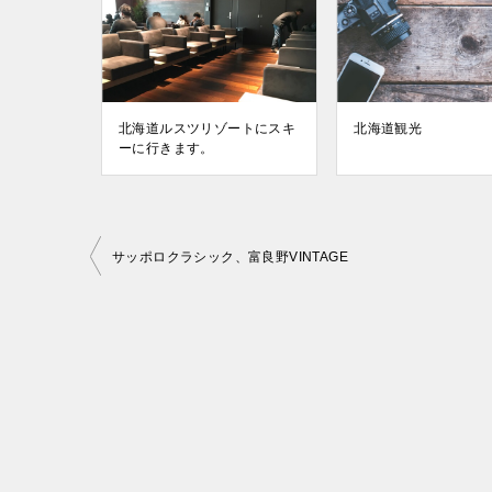
北海道ルスツリゾートにスキ
北海道観光
ーに行きます。
投
サッポロクラシック、富良野VINTAGE
稿
ナ
ビ
ゲ
ー
シ