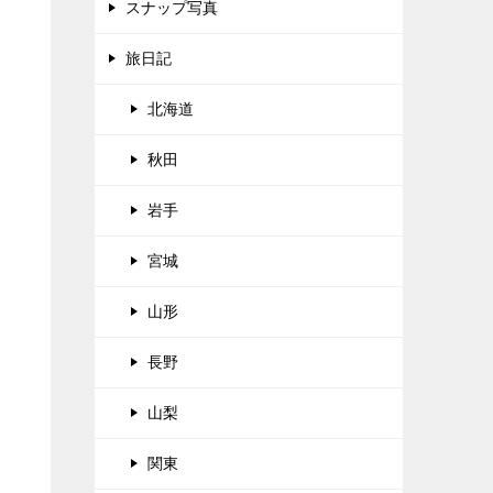
スナップ写真
旅日記
北海道
秋田
岩手
宮城
山形
長野
山梨
関東