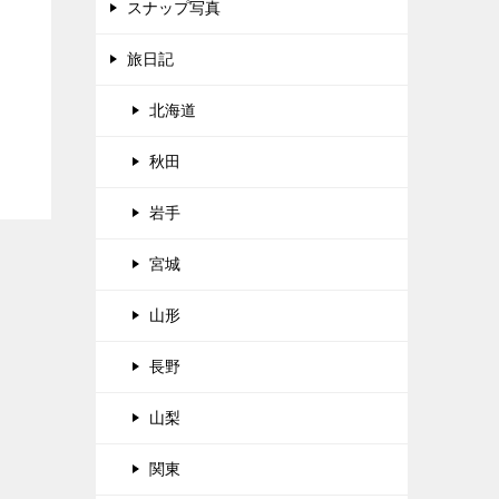
スナップ写真
旅日記
北海道
秋田
岩手
宮城
山形
長野
山梨
関東