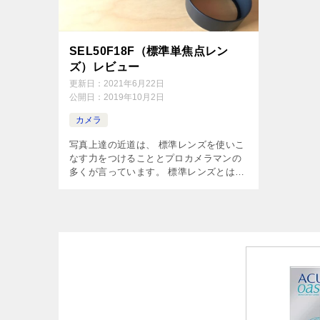
SEL50F18F（標準単焦点レン
ズ）レビュー
更新日：
2021年6月22日
公開日：
2019年10月2日
カメラ
写真上達の近道は、 標準レンズを使いこ
なす力をつけることとプロカメラマンの
多くが言っています。 標準レンズとは
標準レンズとは、人が見ている範囲と同
じ画角を持つレンズです。 フルサイズな
ら50mm APS-Cなら30mm […]